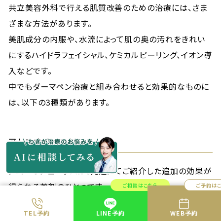
共立美容外科で行える肌質改善のための治療には、さま
ざまな方法があります。
美肌成分の内服や、水流によって肌の奥の汚れをきれい
にするハイドラフェイシャル、ケミカルピーリング、イオン導
入などです。
中でもダーマペン治療と組み合わせると効果的なものに
は、以下の3種類があります。
アムニオジェニクス
アムニオジェニクスは、先述にてご紹介した追加の効果が
得られる薬剤のひとつです。
ご相談はこちら
ご予約は
治りづらい表面が凹んでいるようなニキビ跡や色素沈着
TEL予約
LINE予約
WEB予約
を改善する効果が高まります。